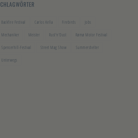
SCHLAGWÖRTER
Backfire Festival
Carlos Kella
Firebirds
Jobs
Mechaniker
Meister
Rust'n'Dust
Rømø Motor Festival
Spencerhill-Festival
Street Mag Show
Summershelter
Unterwegs