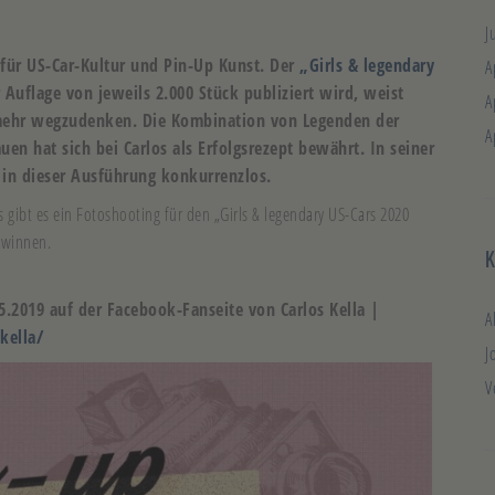
J
 für US-Car-Kultur und Pin-Up Kunst. Der
„Girls & legendary
A
 Auflage von jeweils 2.000 Stück publiziert wird, weist
A
t mehr wegzudenken. Die Kombination von Legenden der
A
n hat sich bei Carlos als Erfolgsrezept bewährt. In seiner
 in dieser Ausführung konkurrenzlos.
gibt es ein Fotoshooting für den „Girls & legendary US-Cars 2020
ewinnen.
5.2019 auf der Facebook-Fanseite von Carlos Kella |
A
kella/
J
V