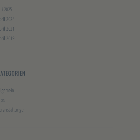
uli 2025
pril 2024
pril 2021
pril 2019
KATEGORIEN
llgemein
obs
eranstaltungen