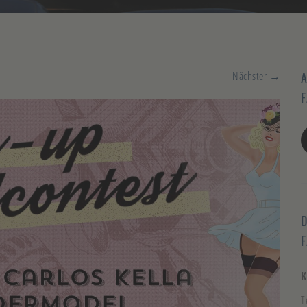
Nächster →
A
F
D
K
T