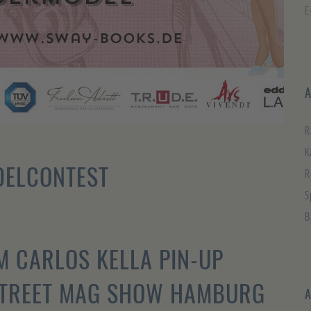
E
A
R
K
DELCONTEST
R
S
B
M CARLOS KELLA PIN-UP
STREET MAG SHOW HAMBURG
A