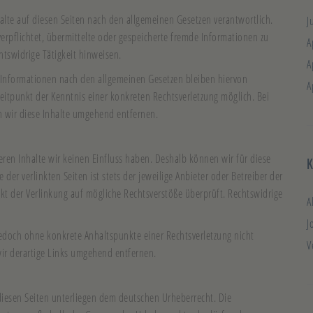
halte auf diesen Seiten nach den allgemeinen Gesetzen verantwortlich.
J
verpflichtet, übermittelte oder gespeicherte fremde Informationen zu
A
tswidrige Tätigkeit hinweisen.
A
 Informationen nach den allgemeinen Gesetzen bleiben hiervon
A
Zeitpunkt der Kenntnis einer konkreten Rechtsverletzung möglich. Bei
wir diese Inhalte umgehend entfernen.
eren Inhalte wir keinen Einfluss haben. Deshalb können wir für diese
er verlinkten Seiten ist stets der jeweilige Anbieter oder Betreiber der
nkt der Verlinkung auf mögliche Rechtsverstöße überprüft. Rechtswidrige
A
J
 jedoch ohne konkrete Anhaltspunkte einer Rechtsverletzung nicht
V
ir derartige Links umgehend entfernen.
 diesen Seiten unterliegen dem deutschen Urheberrecht. Die