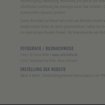
Vervielfältigung, Bearbeitung, Verbreitung und jede Art der Ve
schriftlichen Zustimmung des jeweiligen Autors bzw. Erstellers.
kommerziellen Gebrauch gestattet.
Soweit die Inhalte auf dieser Seite nicht vom Betreiber erstell
werden Inhalte Dritter als solche gekennzeichnet. Sollten Sie 
um einen entsprechenden Hinweis. Bei Bekanntwerden von Rech
FOTOGRAFIE / BILDNACHWEISE
Fotos: © Carlos Kella •
www.carloskella.de
Fotos Traditional Hot Rods: Klaus Lehmann
ERSTELLUNG DER WEBSITE
Kähler & Kähler | Medienübergreifende Kommunikation seit 1