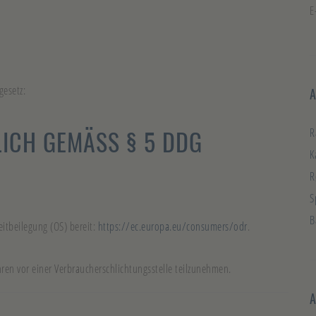
E
esetz:
A
ICH GEMÄSS § 5 DDG
R
K
R
S
B
eitbeilegung (OS) bereit:
https://ec.europa.eu/consumers/odr
.
ahren vor einer Verbraucherschlichtungsstelle teilzunehmen.
A