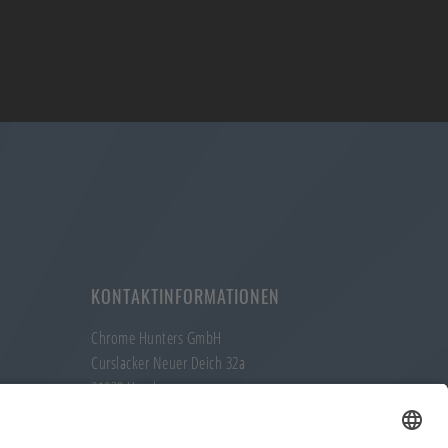
KONTAKTINFORMATIONEN
Chrome Hunters GmbH
Curslacker Neuer Deich 32a
21029 Hamburg
Telefon: +49 (40) 304 004 57