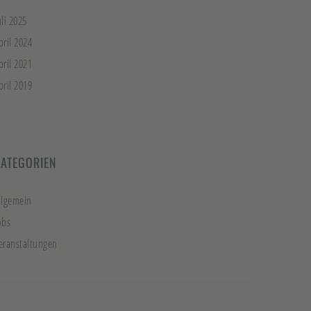
uli 2025
pril 2024
pril 2021
pril 2019
KATEGORIEN
llgemein
obs
eranstaltungen