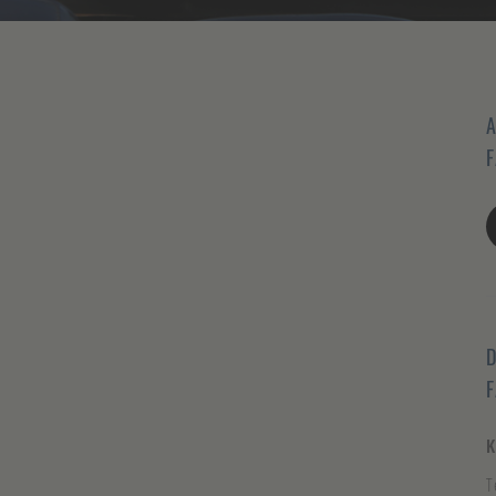
A
F
D
K
T