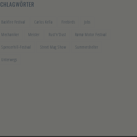
SCHLAGWÖRTER
Backfire Festival
Carlos Kella
Firebirds
Jobs
Mechaniker
Meister
Rust'n'Dust
Rømø Motor Festival
Spencerhill-Festival
Street Mag Show
Summershelter
Unterwegs