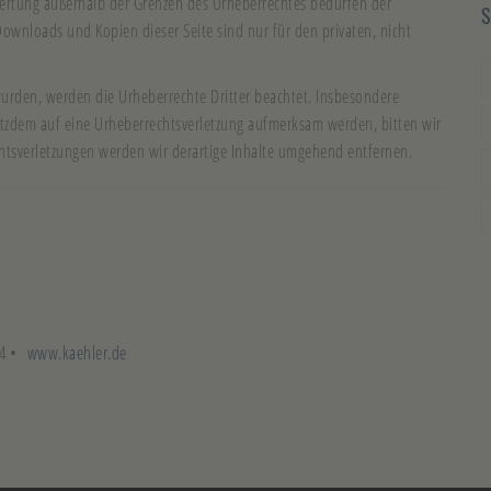
rwertung außerhalb der Grenzen des Urheberrechtes bedürfen der
 Downloads und Kopien dieser Seite sind nur für den privaten, nicht
t wurden, werden die Urheberrechte Dritter beachtet. Insbesondere
trotzdem auf eine Urheberrechtsverletzung aufmerksam werden, bitten wir
tsverletzungen werden wir derartige Inhalte umgehend entfernen.
994 •
www.kaehler.de