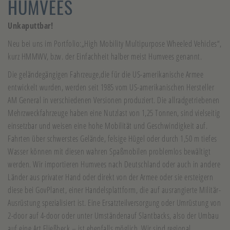
HUMVEES
Unkaputtbar!
Neu bei uns im Portfolio:„High Mobility Multipurpose Wheeled Vehicles“,
kurz HMMWV, bzw. der Einfachheit halber meist Humvees genannt.
Die geländegängigen Fahrzeuge,die für die US-amerikanische Armee
entwickelt wurden, werden seit 1985 vom US-amerikanischen Hersteller
AM General in verschiedenen Versionen produziert. Die allradgetriebenen
Mehrzweckfahrzeuge haben eine Nutzlast von 1,25 Tonnen, sind vielseitig
einsetzbar und weisen eine hohe Mobilität und Geschwindigkeit auf.
Fahrten über schwerstes Gelände, felsige Hügel oder durch 1,50 m tiefes
Wasser können mit diesen wahren Spaßmobilen problemlos bewältigt
werden. Wir importieren Humvees nach Deutschland oder auch in andere
Länder aus privater Hand oder direkt von der Armee oder sie ersteigern
diese bei GovPlanet, einer Handelsplattform, die auf ausrangierte Militär-
Ausrüstung spezialisiert ist. Eine Ersatzteilversorgung oder Umrüstung von
2-door auf 4-door oder unter Umständenauf Slantbacks, also der Umbau
auf eine Art Fließheck – ist ebenfalls möglich. Wir sind regional