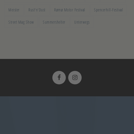
Meister
Rust'n'Dust
Rømø Motor Festival
Spencerhill-Festival
Street Mag Show
Summershelter
Unterwegs