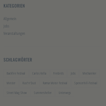
KATEGORIEN
Allgemein
Jobs
Veranstaltungen
SCHLAGWÖRTER
Backfire Festival
Carlos Kella
Firebirds
Jobs
Mechaniker
Meister
Rust'n'Dust
Rømø Motor Festival
Spencerhill-Festival
Street Mag Show
Summershelter
Unterwegs