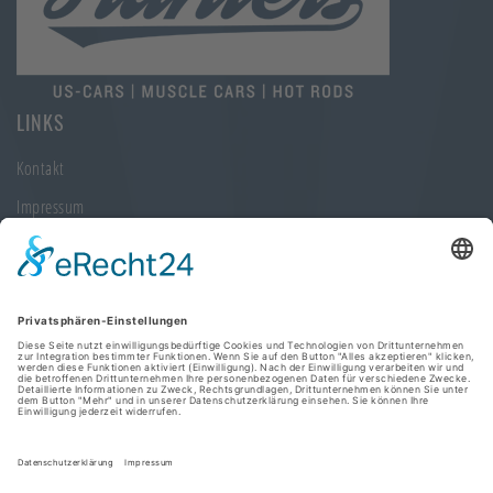
LINKS
Kontakt
Impressum
Datenschutz
KONTAKTINFORMATIONEN
Chrome Hunters GmbH
Curslacker Neuer Deich 32a
21029 Hamburg
Telefon: +49 (40) 304 004 57
E-Mail:
info@chrome-hunters.com