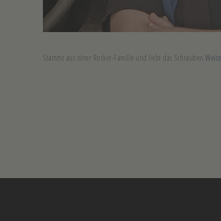
Stammt aus einer Rocker-Familie und liebt das Schrauben.
Weit