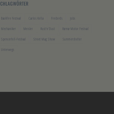
SCHLAGWÖRTER
Backfire Festival
Carlos Kella
Firebirds
Jobs
Mechaniker
Meister
Rust'n'Dust
Rømø Motor Festival
Spencerhill-Festival
Street Mag Show
Summershelter
Unterwegs