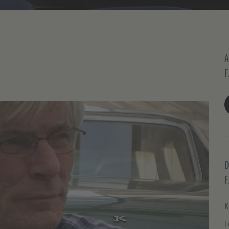
A
F
D
K
T