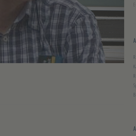
E
A
R
K
R
S
B
A