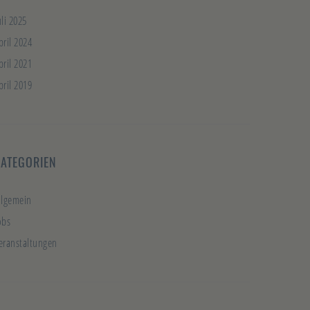
uli 2025
pril 2024
pril 2021
pril 2019
KATEGORIEN
llgemein
obs
eranstaltungen