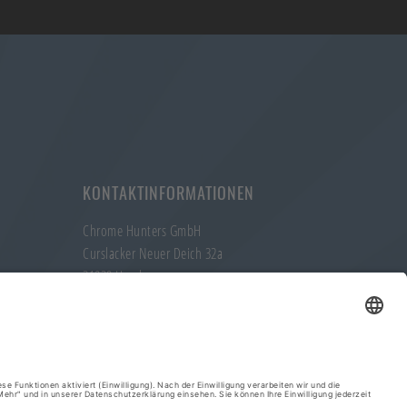
KONTAKTINFORMATIONEN
Chrome Hunters GmbH
Curslacker Neuer Deich 32a
21029 Hamburg
Telefon: +49 (40) 304 004 57
E-Mail:
info@chrome-hunters.com