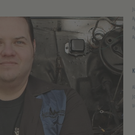
J
A
A
A
A
J
V