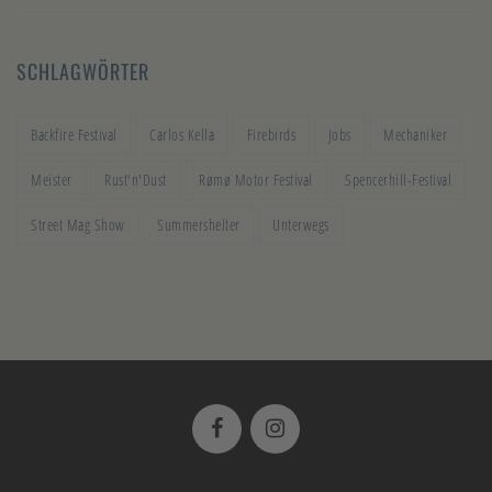
SCHLAGWÖRTER
Backfire Festival
Carlos Kella
Firebirds
Jobs
Mechaniker
Meister
Rust'n'Dust
Rømø Motor Festival
Spencerhill-Festival
Street Mag Show
Summershelter
Unterwegs