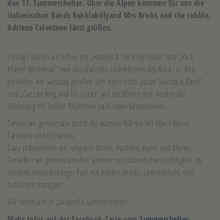
den 11. Summershelter. Über die Alpen kommen für uns die
italienischen Bands Rekkiabillyand Mrs Bricks and the rubble.
Adriano Celentano lässt grüßen.
Freitags dürfen wir schon mit „Hannes & the Vinylfreaks“ und „Ira &
Marcel Bontempi“ zwei musikalische Leckerbissen des Rock`n`Roll
genießen. Am Samstag gesellen sich dann noch „Jason Starday & Band“
und „Cat Lee King and his Cocks“ auf die Bühne und werden die
Stimmung mit heißen Rhythmen nach oben katapultieren.
Tanzen wir gemeinsam durch die warmen Nächte mit Djane Manu
Tanzratte und DJ Haribo.
Dazu präsentieren wir: elegante Mode, Barbiere, Kunst und Shows.
Genießen wir gemeinsam den Sommer mit italienischer Leichtigkeit im
schönen Heyrothsberger Park mit kühlen Drinks, Laternenlicht, und
bellissimo mangiare.
Wir sehen uns in „la familia Summershelter“
Mehr Infos auf der Facebook-Seite vom
Summershelter-