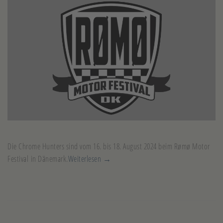
Die Chrome Hunters sind vom 16. bis 18. August 2024 beim Rømø Motor
Festival in Dänemark.
Weiterlesen →