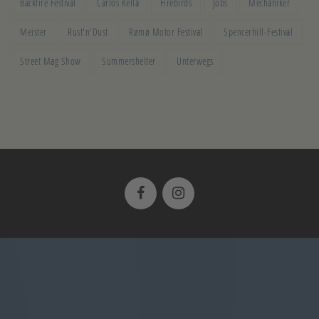
Backfire Festival
Carlos Kella
Firebirds
Jobs
Mechaniker
Meister
Rust'n'Dust
Rømø Motor Festival
Spencerhill-Festival
Street Mag Show
Summershelter
Unterwegs