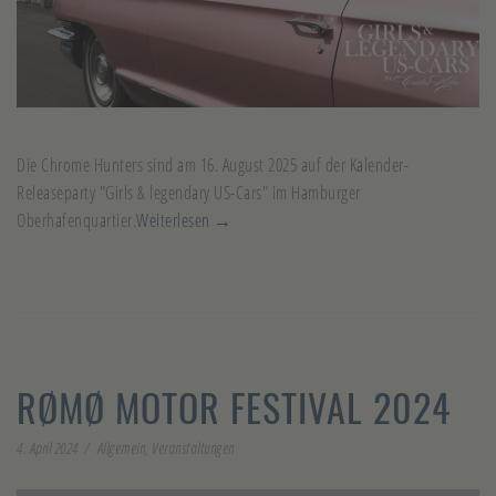
Die Chrome Hunters sind am 16. August 2025 auf der Kalender-
Releaseparty "Girls & legendary US-Cars" im Hamburger
Oberhafenquartier.
Weiterlesen →
RØMØ MOTOR FESTIVAL 2024
4. April 2024
Allgemein
,
Veranstaltungen